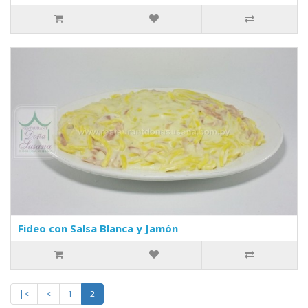
Fideo con Salsa Blanca y Jamón
|<
<
1
2